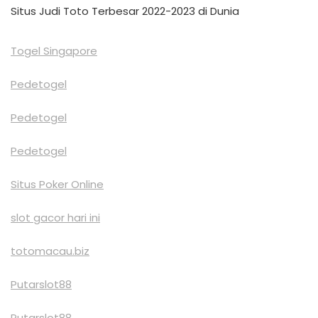
Situs Judi Toto Terbesar 2022-2023 di Dunia
Togel Singapore
Pedetogel
Pedetogel
Pedetogel
Situs Poker Online
slot gacor hari ini
totomacau.biz
Putarslot88
Putarslot88