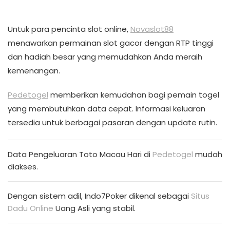
Untuk para pencinta slot online,
Novaslot88
menawarkan permainan slot gacor dengan RTP tinggi
dan hadiah besar yang memudahkan Anda meraih
kemenangan.
Pedetogel
memberikan kemudahan bagi pemain togel
yang membutuhkan data cepat. Informasi keluaran
tersedia untuk berbagai pasaran dengan update rutin.
Data Pengeluaran Toto Macau Hari di
Pedetogel
mudah
diakses.
Dengan sistem adil, Indo7Poker dikenal sebagai
Situs
Dadu Online
Uang Asli yang stabil.