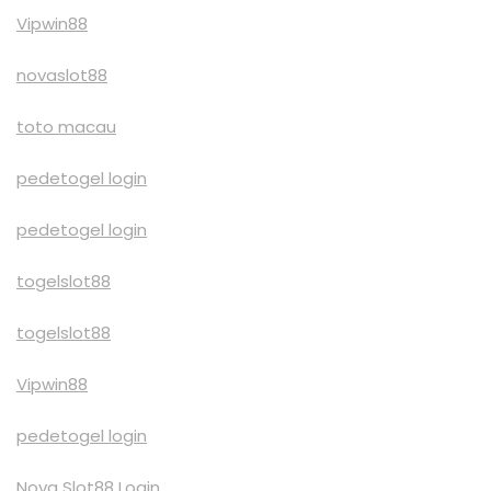
Vipwin88
novaslot88
toto macau
pedetogel login
pedetogel login
togelslot88
togelslot88
Vipwin88
pedetogel login
Nova Slot88 Login