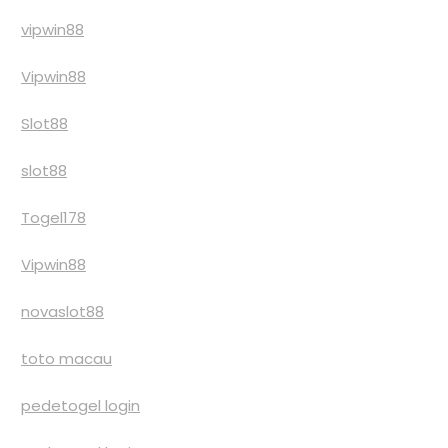
vipwin88
Vipwin88
Slot88
slot88
Togel178
Vipwin88
novaslot88
toto macau
pedetogel login