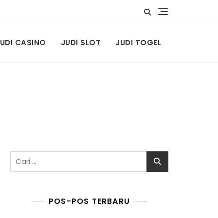
UDI CASINO
JUDI SLOT
JUDI TOGEL
Cari
untuk:
POS-POS TERBARU