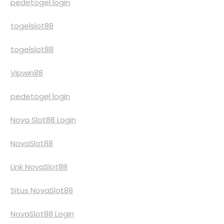
pedetogel login
togelslot88
togelslot88
Vipwin88
pedetogel login
Nova Slot88 Login
NovaSlot88
Link NovaSlot88
Situs NovaSlot88
NovaSlot88 Login