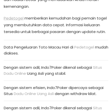
kemenangan.
Pedetogel
memberikan kemudahan bagi pemain togel
yang membutuhkan data cepat. Informasi keluaran
tersedia untuk berbagai pasaran dengan update rutin.
Data Pengeluaran Toto Macau Hari di
Pedetogel
mudah
diakses.
Dengan sistem adil, Indo7Poker dikenal sebagai
Situs
Dadu Online
Uang Asli yang stabil.
Dengan sistem efisien, Indo7Poker dipercaya sebagai
Situs
Dadu Online Uang Asli
dengan withdraw kilat.
Dengan sistem adil, Indo7Poker dikenal sebagai
Situs