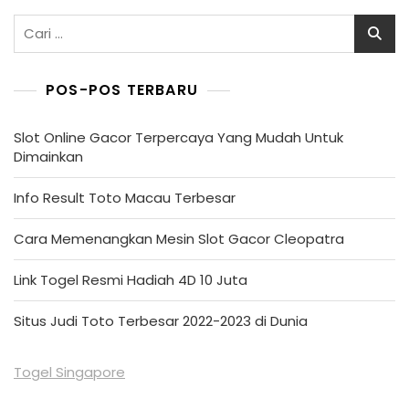
Cari
untuk:
POS-POS TERBARU
Slot Online Gacor Terpercaya Yang Mudah Untuk
Dimainkan
Info Result Toto Macau Terbesar
Cara Memenangkan Mesin Slot Gacor Cleopatra
Link Togel Resmi Hadiah 4D 10 Juta
Situs Judi Toto Terbesar 2022-2023 di Dunia
Togel Singapore