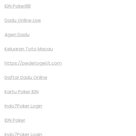
IDN Poker88
Dadu Online Live
Agen Dadu
Keluaran Toto Macau
https://pedetogel.it.com
Daftar Dadu Online
Kartu Poker IDN
Indo7Poker Login
IDN Poker
Indo7Poker Login