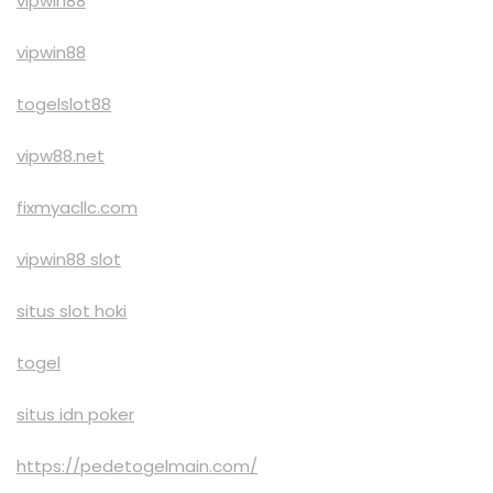
vipwin88
vipwin88
togelslot88
vipw88.net
fixmyacllc.com
vipwin88 slot
situs slot hoki
togel
situs idn poker
https://pedetogelmain.com/